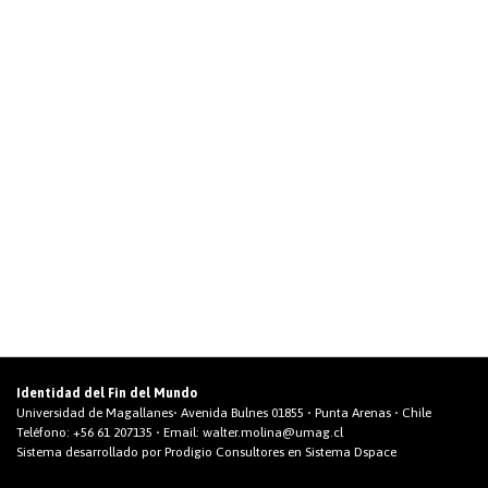
Identidad del Fin del Mundo
Universidad de Magallanes• Avenida Bulnes 01855 • Punta Arenas • Chile
Teléfono:
+56 61 207135
• Email:
walter.molina@umag.cl
Sistema desarrollado por Prodigio Consultores en Sistema Dspace