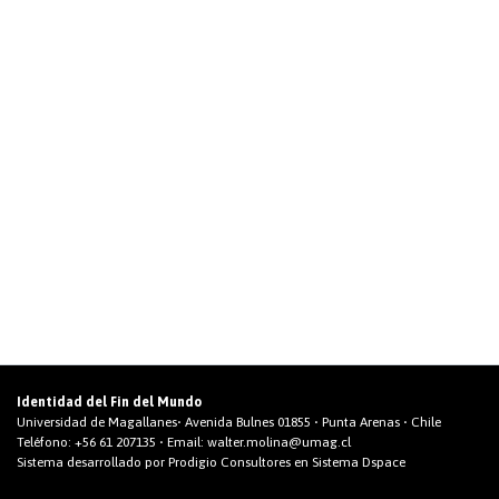
Identidad del Fin del Mundo
Universidad de Magallanes• Avenida Bulnes 01855 • Punta Arenas • Chile
Teléfono:
+56 61 207135
• Email:
walter.molina@umag.cl
Sistema desarrollado por Prodigio Consultores en Sistema Dspace