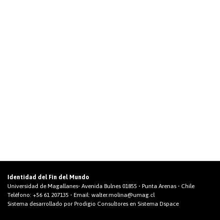
Identidad del Fin del Mundo
Universidad de Magallanes• Avenida Bulnes 01855 • Punta Arenas • Chile
Teléfono:
+56 61 207135
• Email:
walter.molina@umag.cl
Sistema desarrollado por Prodigio Consultores en Sistema Dspace