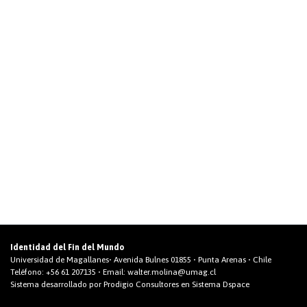
Identidad del Fin del Mundo
Universidad de Magallanes• Avenida Bulnes 01855 • Punta Arenas • Chile
Teléfono:
+56 61 207135
• Email:
walter.molina@umag.cl
Sistema desarrollado por Prodigio Consultores en Sistema Dspace