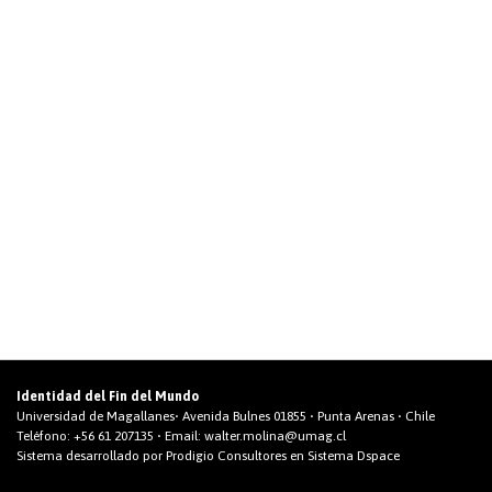
Identidad del Fin del Mundo
Universidad de Magallanes• Avenida Bulnes 01855 • Punta Arenas • Chile
Teléfono:
+56 61 207135
• Email:
walter.molina@umag.cl
Sistema desarrollado por Prodigio Consultores en Sistema Dspace