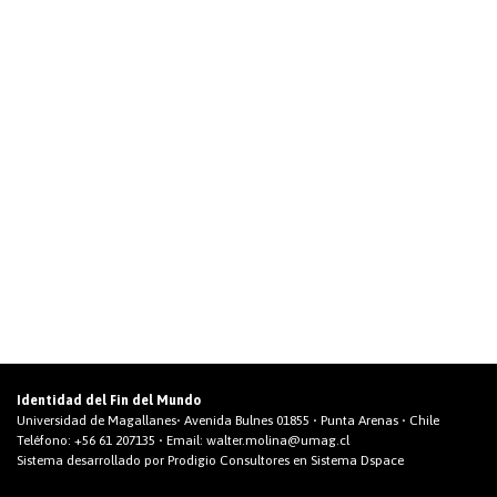
Identidad del Fin del Mundo
Universidad de Magallanes• Avenida Bulnes 01855 • Punta Arenas • Chile
Teléfono:
+56 61 207135
• Email:
walter.molina@umag.cl
Sistema desarrollado por Prodigio Consultores en Sistema Dspace