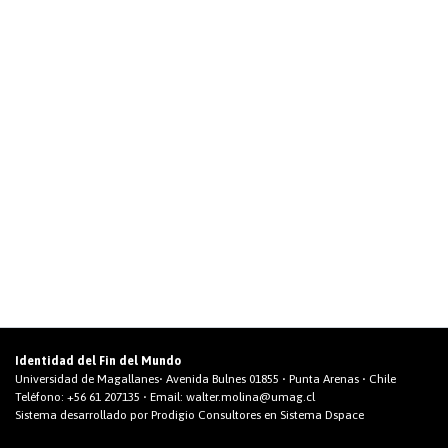
Identidad del Fin del Mundo
Universidad de Magallanes• Avenida Bulnes 01855 • Punta Arenas • Chile
Teléfono:
+56 61 207135
• Email:
walter.molina@umag.cl
Sistema desarrollado por Prodigio Consultores en Sistema Dspace