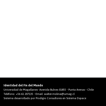
Identidad del Fin del Mundo
Universidad de Magallanes• Avenida Bulnes 01855 • Punta Arenas • Chile
Teléfono:
+56 61 207135
• Email:
walter.molina@umag.cl
Sistema desarrollado por Prodigio Consultores en Sistema Dspace