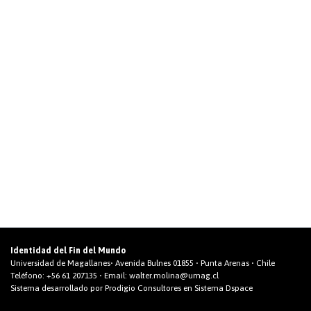
Identidad del Fin del Mundo
Universidad de Magallanes• Avenida Bulnes 01855 • Punta Arenas • Chile
Teléfono:
+56 61 207135
• Email:
walter.molina@umag.cl
Sistema desarrollado por Prodigio Consultores en Sistema Dspace