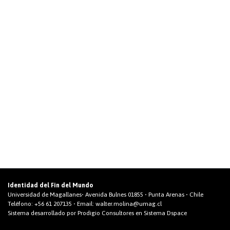
Identidad del Fin del Mundo
Universidad de Magallanes• Avenida Bulnes 01855 • Punta Arenas • Chile
Teléfono:
+56 61 207135
• Email:
walter.molina@umag.cl
Sistema desarrollado por Prodigio Consultores en Sistema Dspace