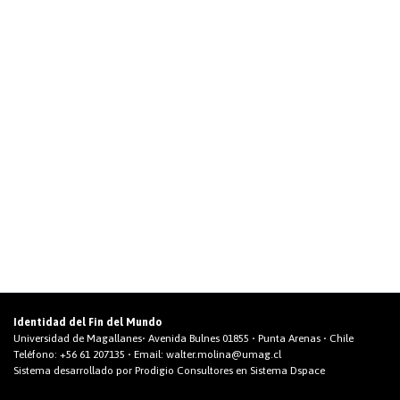
Identidad del Fin del Mundo
Universidad de Magallanes• Avenida Bulnes 01855 • Punta Arenas • Chile
Teléfono:
+56 61 207135
• Email:
walter.molina@umag.cl
Sistema desarrollado por Prodigio Consultores en Sistema Dspace