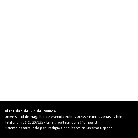
Identidad del Fin del Mundo
Universidad de Magallanes• Avenida Bulnes 01855 • Punta Arenas • Chile
Teléfono:
+56 61 207135
• Email:
walter.molina@umag.cl
Sistema desarrollado por Prodigio Consultores en Sistema Dspace