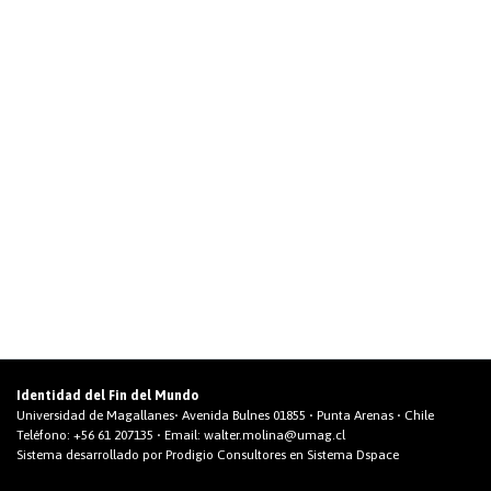
Identidad del Fin del Mundo
Universidad de Magallanes• Avenida Bulnes 01855 • Punta Arenas • Chile
Teléfono:
+56 61 207135
• Email:
walter.molina@umag.cl
Sistema desarrollado por Prodigio Consultores en Sistema Dspace