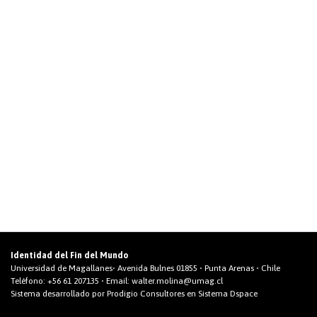
Identidad del Fin del Mundo
Universidad de Magallanes• Avenida Bulnes 01855 • Punta Arenas • Chile
Teléfono:
+56 61 207135
• Email:
walter.molina@umag.cl
Sistema desarrollado por Prodigio Consultores en Sistema Dspace