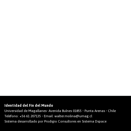
Identidad del Fin del Mundo
Universidad de Magallanes• Avenida Bulnes 01855 • Punta Arenas • Chile
Teléfono:
+56 61 207135
• Email:
walter.molina@umag.cl
Sistema desarrollado por Prodigio Consultores en Sistema Dspace