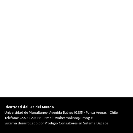
Identidad del Fin del Mundo
Universidad de Magallanes• Avenida Bulnes 01855 • Punta Arenas • Chile
Teléfono:
+56 61 207135
• Email:
walter.molina@umag.cl
Sistema desarrollado por Prodigio Consultores en Sistema Dspace