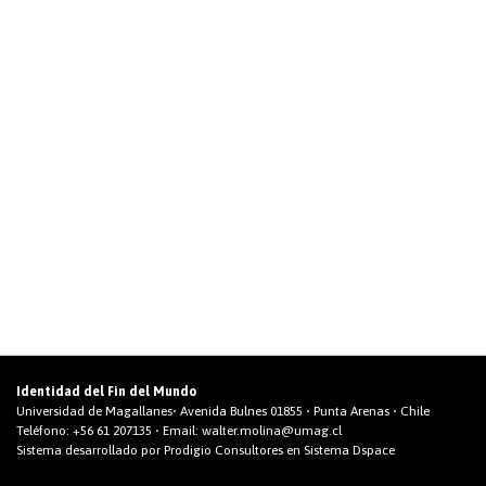
Identidad del Fin del Mundo
Universidad de Magallanes• Avenida Bulnes 01855 • Punta Arenas • Chile
Teléfono:
+56 61 207135
• Email:
walter.molina@umag.cl
Sistema desarrollado por Prodigio Consultores en Sistema Dspace