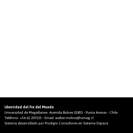
Identidad del Fin del Mundo
Universidad de Magallanes• Avenida Bulnes 01855 • Punta Arenas • Chile
Teléfono:
+56 61 207135
• Email:
walter.molina@umag.cl
Sistema desarrollado por Prodigio Consultores en Sistema Dspace